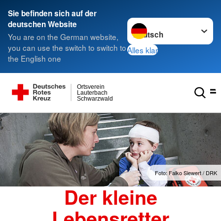
Sie befinden sich auf der
Sprache wechseln zu
deutschen Website
You are on the German website,
you can use the switch to switch to
Alles klar
the English one
Ortsverein
Lauterbach
Schwarzwald
Foto: Falko Siewert / DRK
Der kleine
Lebensretter