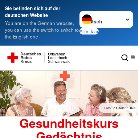
Sie befinden sich auf der
Sprache wechseln zu
deutschen Website
You are on the German website,
you can use the switch to switch to
Alles klar
the English one
Ortsverein
Lauterbach
Schwarzwald
Foto: P. Citoler / DRK
Gesundheitskurs
Gedächtnis