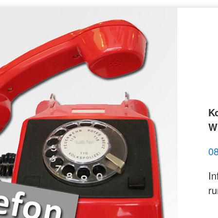
K
Wi
0
In
ru