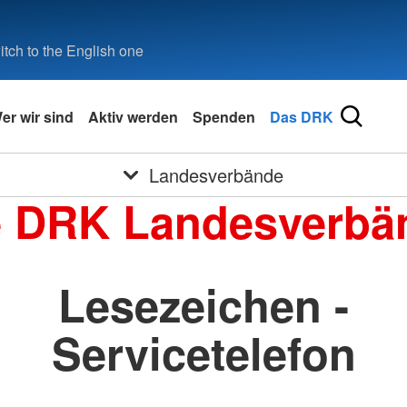
tch to the English one
er wir sind
Aktiv werden
Spenden
Das DRK
Landesverbände
e DRK Landesverbä
Lesezeichen -
Servicetelefon