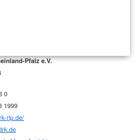
inland-Pfalz e.V.
4
8 0
8 1999
k-rlp.de/
drk.de