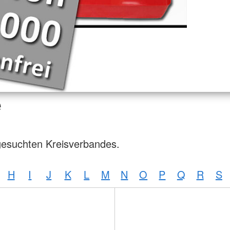
e
gesuchten Kreisverbandes.
H
I
J
K
L
M
N
O
P
Q
R
S