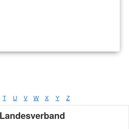
T
U
V
W
X
Y
Z
Landesverband