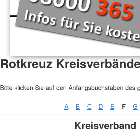
Rotkreuz Kreisverbänd
Bitte klicken Sie auf den Anfangsbuchstaben des 
A
B
C
D
E
F
G
Kreisverband