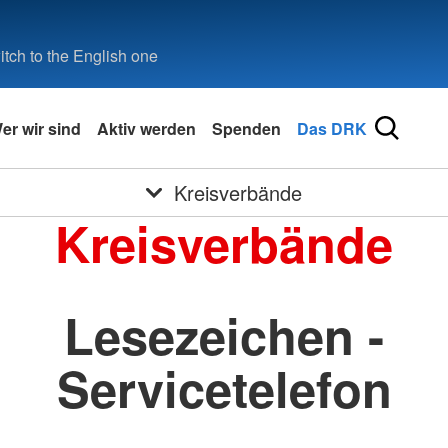
tch to the English one
er wir sind
Aktiv werden
Spenden
Das DRK
Kreisverbände
Kreisverbände
Lesezeichen -
Servicetelefon