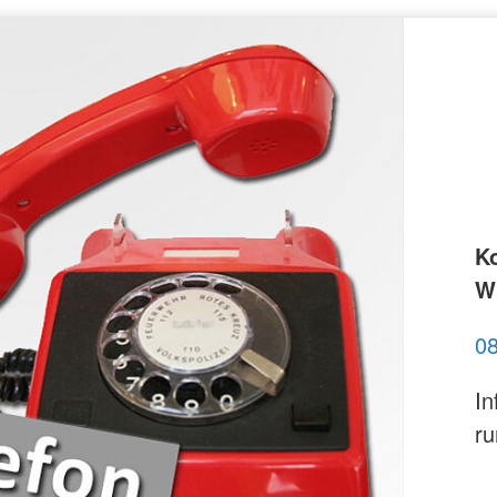
K
Wi
0
In
ru