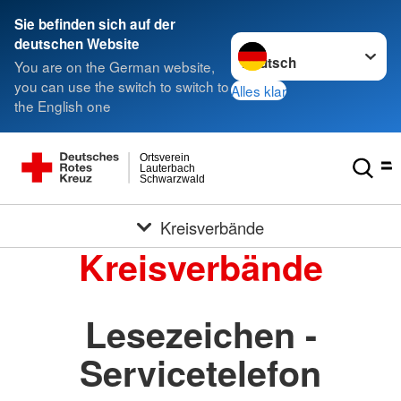
Sie befinden sich auf der
Sprache wechseln zu
deutschen Website
You are on the German website,
you can use the switch to switch to
Alles klar
the English one
Ortsverein
Lauterbach
Schwarzwald
Kreisverbände
Kreisverbände
Lesezeichen -
Servicetelefon