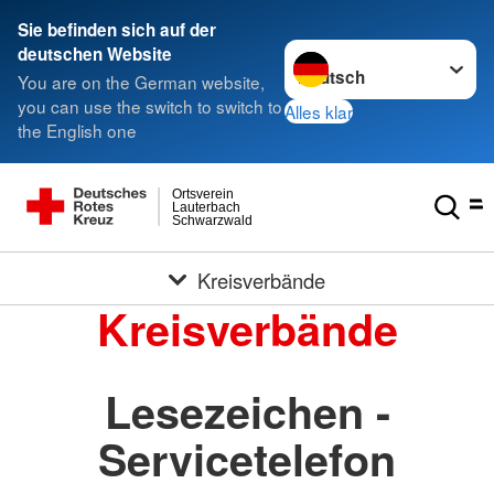
Sie befinden sich auf der
Sprache wechseln zu
deutschen Website
You are on the German website,
you can use the switch to switch to
Alles klar
the English one
Ortsverein
Lauterbach
Schwarzwald
Kreisverbände
Kreisverbände
Lesezeichen -
Servicetelefon