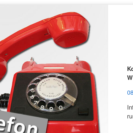
K
Wi
0
In
ru