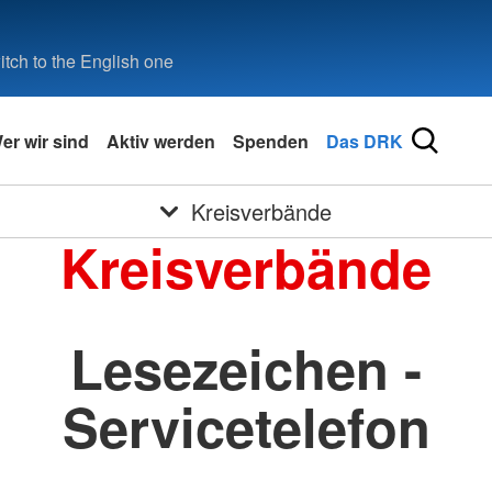
tch to the English one
er wir sind
Aktiv werden
Spenden
Das DRK
Kreisverbände
Kreisverbände
Lesezeichen -
Servicetelefon