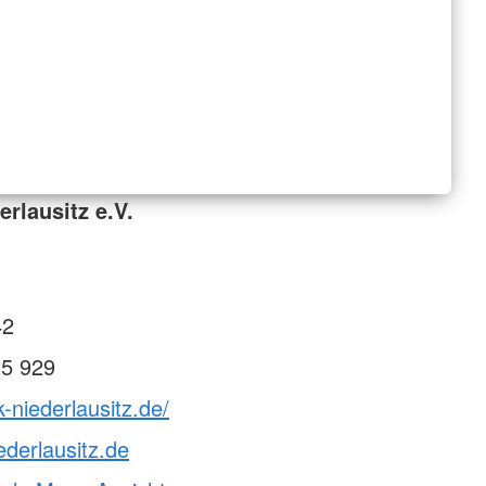
rlausitz e.V.
42
25 929
-niederlausitz.de/
ederlausitz.de