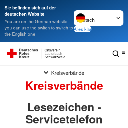
Sie befinden sich auf der
Sprache wechseln zu
deutschen Website
You are on the German website,
you can use the switch to switch to
Alles klar
the English one
Ortsverein
Lauterbach
Schwarzwald
Kreisverbände
Kreisverbände
Lesezeichen -
Servicetelefon